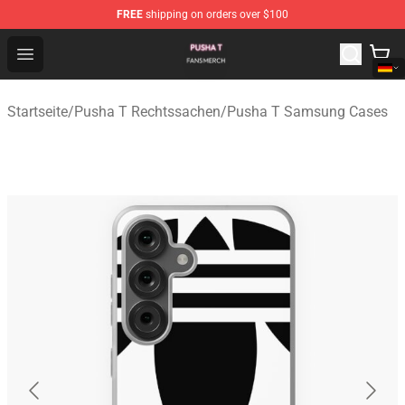
FREE
shipping on orders over $100
Pusha T Shop - Official Pusha T Merchandise Store
Open menu
Startseite
/
Pusha T Rechtssachen
/
Pusha T Samsung Cases