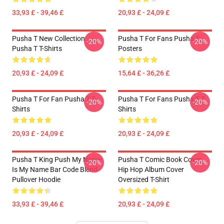
33,93 £ - 39,46 £
20,93 £ - 24,09 £
Pusha T New Collection
Pusha T For Fans Pusha T
-20%
-20%
Pusha T T-Shirts
Posters
20,93 £ - 24,09 £
15,64 £ - 36,26 £
Pusha T For Fan Pusha T T-
Pusha T For Fans Pusha T T-
-20%
-20%
Shirts
Shirts
20,93 £ - 24,09 £
20,93 £ - 24,09 £
Pusha T King Push My Name
Pusha T Comic Book Cover
-20%
-20%
Is My Name Bar Code Blend
Hip Hop Album Cover
Pullover Hoodie
Oversized T-Shirt
33,93 £ - 39,46 £
20,93 £ - 24,09 £