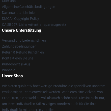
Über uns
Allgemeine Geschäftsbedingungen
Datenschutzrichtlinien
DMCA - Copyright Policy
CA SB657: Lieferkettentransparenzgesetz
Unsere Unterstützung
Versand und Lieferrichtlinien
Zahlungsbedingungen
Return & Refund Richtlinien
Kontaktieren Sie uns
Kundenhilfe (FAQ)
Whosale
Unser Shop
Wir bieten qualitativ hochwertige Produkte, die speziell von unserem
erstklassigen Team entwickelt werden. Wir bieten eine Vielzahl von
Produkten, die sowohl stilvoll als auch schön sind. Dies ist nicht nur,
um Ihren individuellen Stil zu zeigen, sondern auch für Sie, Ihre
Individualität mit anderen zu teilen.