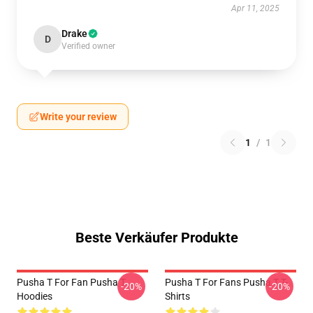
Apr 11, 2025
Drake
D
Verified owner
Write your review
1
/
1
Beste Verkäufer Produkte
Pusha T For Fan Pusha T
Pusha T For Fans Pusha T T-
-20%
-20%
Hoodies
Shirts