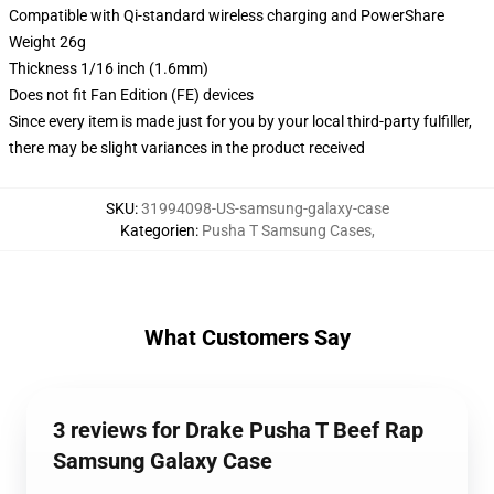
Compatible with Qi-standard wireless charging and PowerShare
Weight 26g
Thickness 1/16 inch (1.6mm)
Does not fit Fan Edition (FE) devices
Since every item is made just for you by your local third-party fulfiller,
there may be slight variances in the product received
SKU
:
31994098-US-samsung-galaxy-case
Kategorien
:
Pusha T Samsung Cases
,
What Customers Say
3 reviews for Drake Pusha T Beef Rap
Samsung Galaxy Case