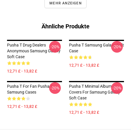
MEHR ANZEIGEN
Ähnliche Produkte
Pusha T Drug Dealers
Pusha T Samsung Galaxy Soft
-20%
-20%
Anonymous Samsung Galaxy
Case
Soft Case
12,71 £ - 13,82 £
12,71 £ - 13,82 £
Pusha T For Fan Pusha T
Pusha T Minimal Album
-20%
-20%
Samsung Cases
Covers For Samsung Galaxy
Soft Case
12,71 £ - 13,82 £
12,71 £ - 13,82 £