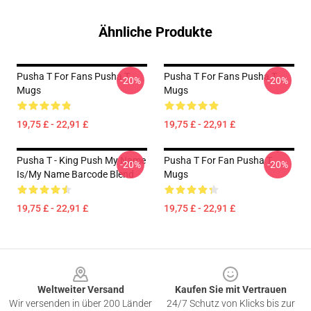
Ähnliche Produkte
Pusha T For Fans Pusha T
Pusha T For Fans Pusha T
-20%
-20%
Mugs
Mugs
19,75 £ - 22,91 £
19,75 £ - 22,91 £
Pusha T - King Push My Name
Pusha T For Fan Pusha T
-20%
-20%
Is/My Name Barcode Blend
Mugs
19,75 £ - 22,91 £
19,75 £ - 22,91 £
Footer
Weltweiter Versand
Kaufen Sie mit Vertrauen
Wir versenden in über 200 Länder
24/7 Schutz von Klicks bis zur