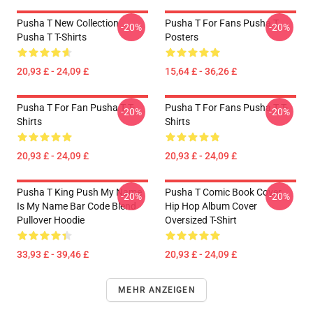
Pusha T New Collection
Pusha T For Fans Pusha T
-20%
-20%
Pusha T T-Shirts
Posters
20,93 £ - 24,09 £
15,64 £ - 36,26 £
Pusha T For Fan Pusha T T-
Pusha T For Fans Pusha T T-
-20%
-20%
Shirts
Shirts
20,93 £ - 24,09 £
20,93 £ - 24,09 £
Pusha T King Push My Name
Pusha T Comic Book Cover
-20%
-20%
Is My Name Bar Code Blend
Hip Hop Album Cover
Pullover Hoodie
Oversized T-Shirt
33,93 £ - 39,46 £
20,93 £ - 24,09 £
MEHR ANZEIGEN