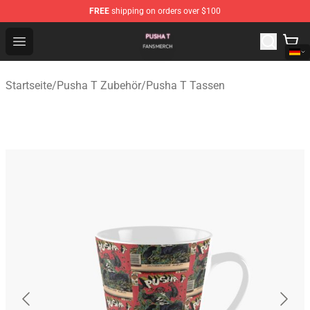
FREE
shipping on orders over $100
Pusha T Shop - Official Pusha T Merchandise Store
Open menu
Startseite
/
Pusha T Zubehör
/
Pusha T Tassen