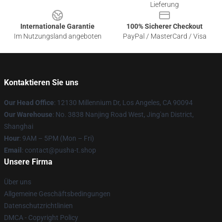
Lieferung
Internationale Garantie
100% Sicherer Checkout
Im Nutzungsland angeboten
PayPal / MasterCard / Visa
Kontaktieren Sie uns
Our Head Office
: 12130 Millennium Dr, Los Angeles, CA 90094
Our Warehouse
: No. 3838 Nanjing Road West, Jing'an District,
Shanghai
Hour
: 9AM – 5PM (Mon – Fri)
Email
: contact@pusha-t.shop
Unsere Firma
Über uns
Allgemeine Geschäftsbedingungen
Datenschutzrichtlinien
DMCA - Copyright Policy