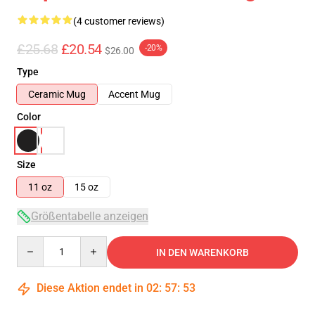
(4 customer reviews)
£25.68
£20.54
-20%
$26.00
Type
Ceramic Mug
Accent Mug
Color
Size
11 oz
15 oz
Größentabelle anzeigen
Quantity
IN DEN WARENKORB
Diese Aktion endet in
02
:
57
:
52