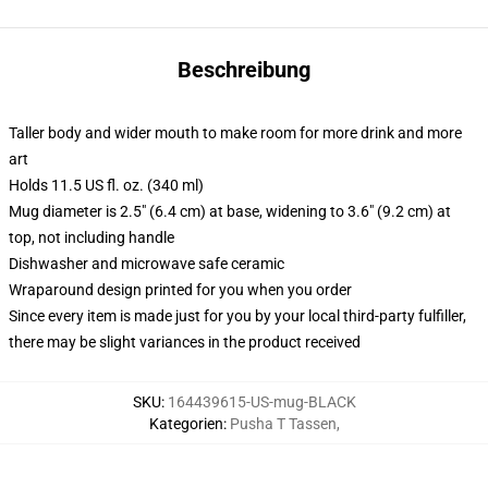
Beschreibung
Taller body and wider mouth to make room for more drink and more
art
Holds 11.5 US fl. oz. (340 ml)
Mug diameter is 2.5" (6.4 cm) at base, widening to 3.6" (9.2 cm) at
top, not including handle
Dishwasher and microwave safe ceramic
Wraparound design printed for you when you order
Since every item is made just for you by your local third-party fulfiller,
there may be slight variances in the product received
SKU
:
164439615-US-mug-BLACK
Kategorien
:
Pusha T Tassen
,