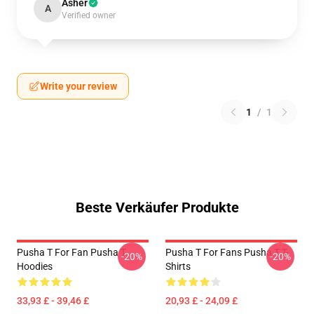
Asher
A
Verified owner
Write your review
1
/
1
Beste Verkäufer Produkte
Pusha T For Fan Pusha T
Pusha T For Fans Pusha T T-
-20%
-20%
Hoodies
Shirts
33,93 £ - 39,46 £
20,93 £ - 24,09 £