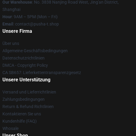
Our Warehouse
: No. 3838 Nanjing Road West, Jing'an District,
Shanghai
Hour
: 9AM – 5PM (Mon – Fri)
Email
: contact@pusha-t.shop
Unsere Firma
Über uns
Allgemeine Geschäftsbedingungen
Datenschutzrichtlinien
DMCA - Copyright Policy
CA SB657: Lieferkettentransparenzgesetz
Unsere Unterstützung
Versand und Lieferrichtlinien
Zahlungsbedingungen
Return & Refund Richtlinien
Kontaktieren Sie uns
Kundenhilfe (FAQ)
Whosale
Unser Shop