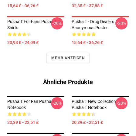
15,64 £ - 36,26 £
32,35 £ - 37,88 £
Pusha T For Fans Pusha T T-
Pusha T - Drug Dealers
-20%
-20%
Shirts
Anonymous Poster
20,93 £ - 24,09 £
15,64 £ - 36,26 £
MEHR ANZEIGEN
Ähnliche Produkte
Pusha T For Fan Pusha T
Pusha T New Collection
-20%
-20%
Notebook
Pusha T Notebook
20,39 £ - 22,51 £
20,39 £ - 22,51 £