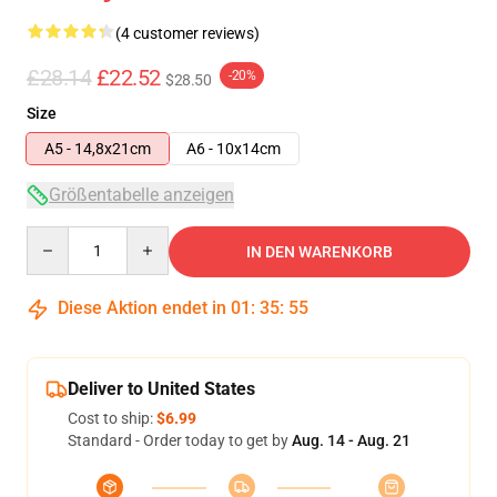
(4 customer reviews)
£28.14
£22.52
-20%
$28.50
Size
A5 - 14,8x21cm
A6 - 10x14cm
Größentabelle anzeigen
Quantity
IN DEN WARENKORB
Diese Aktion endet in
01
:
35
:
54
Deliver to United States
Cost to ship:
$6.99
Standard - Order today to get by
Aug. 14 - Aug. 21