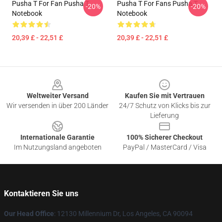
Pusha T For Fan Pusha T
Pusha T For Fans Pusha T
-20%
-20%
Notebook
Notebook
20,39 £ - 22,51 £
20,39 £ - 22,51 £
Footer
Weltweiter Versand
Kaufen Sie mit Vertrauen
Wir versenden in über 200 Länder
24/7 Schutz von Klicks bis zur
Lieferung
Internationale Garantie
100% Sicherer Checkout
Im Nutzungsland angeboten
PayPal / MasterCard / Visa
Kontaktieren Sie uns
Our Head Office
: 12130 Millennium Dr, Los Angeles, CA 90094