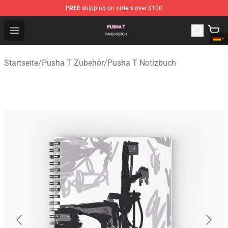
FREE
shipping on orders over $100
Pusha T Shop - Official Pusha T Merchandise Store
Open menu
Startseite
/
Pusha T Zubehör
/
Pusha T Notizbuch