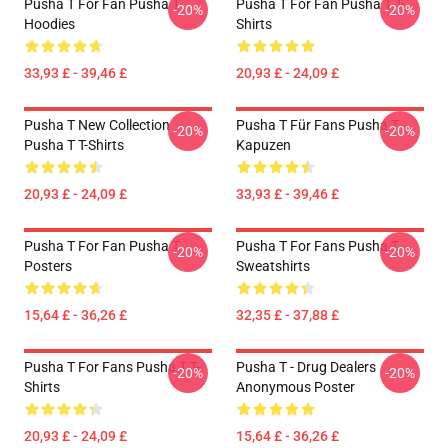
Pusha T For Fan Pusha T
Pusha T For Fan Pusha T T-
-20%
-20%
Hoodies
Shirts
33,93 £ - 39,46 £
20,93 £ - 24,09 £
Pusha T New Collection
Pusha T Für Fans Pusha T
-20%
-20%
Pusha T T-Shirts
Kapuzen
20,93 £ - 24,09 £
33,93 £ - 39,46 £
Pusha T For Fan Pusha T
Pusha T For Fans Pusha T
-20%
-20%
Posters
Sweatshirts
15,64 £ - 36,26 £
32,35 £ - 37,88 £
Pusha T For Fans Pusha T T-
Pusha T - Drug Dealers
-20%
-20%
Shirts
Anonymous Poster
20,93 £ - 24,09 £
15,64 £ - 36,26 £