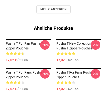
MEHR ANZEIGEN
Ähnliche Produkte
Pusha T For Fan Pusha T
Pusha T New Collection
-20%
-20%
Zipper Pouches
Pusha T Zipper Pouches
17,02 £
$21.55
17,02 £
$21.55
Pusha T For Fans Pusha T
Pusha T For Fans Pusha T
-20%
-20%
Zipper Pouches
Zipper Pouches
17,02 £
$21.55
17,02 £
$21.55
Footer