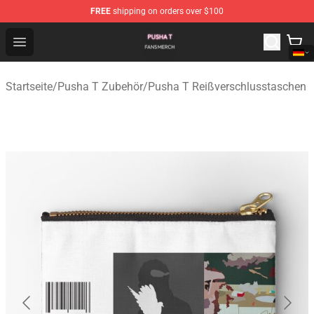
FREE
shipping on orders over $100
Pusha T Shop - Official Pusha T Merchandise Store
Open menu
Startseite
/
Pusha T Zubehör
/
Pusha T Reißverschlusstaschen