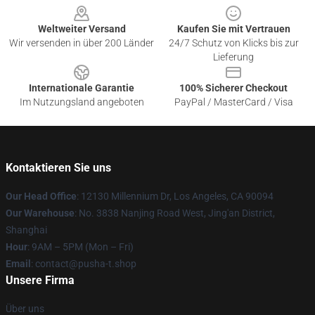
Weltweiter Versand
Kaufen Sie mit Vertrauen
Wir versenden in über 200 Länder
24/7 Schutz von Klicks bis zur
Lieferung
Internationale Garantie
100% Sicherer Checkout
Im Nutzungsland angeboten
PayPal / MasterCard / Visa
Kontaktieren Sie uns
Our Head Office
: 12130 Millennium Dr, Los Angeles, CA 90094
Our Warehouse
: No. 3838 Nanjing Road West, Jing'an District,
Shanghai
Hour
: 9AM – 5PM (Mon – Fri)
Email
: contact@pusha-t.shop
Unsere Firma
Über uns