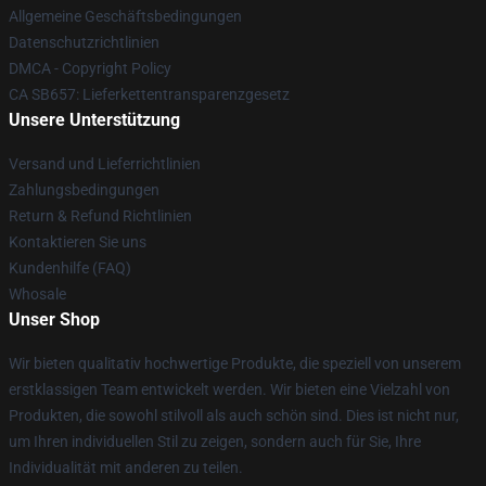
Allgemeine Geschäftsbedingungen
Datenschutzrichtlinien
DMCA - Copyright Policy
CA SB657: Lieferkettentransparenzgesetz
Unsere Unterstützung
Versand und Lieferrichtlinien
Zahlungsbedingungen
Return & Refund Richtlinien
Kontaktieren Sie uns
Kundenhilfe (FAQ)
Whosale
Unser Shop
Wir bieten qualitativ hochwertige Produkte, die speziell von unserem
erstklassigen Team entwickelt werden. Wir bieten eine Vielzahl von
Produkten, die sowohl stilvoll als auch schön sind. Dies ist nicht nur,
um Ihren individuellen Stil zu zeigen, sondern auch für Sie, Ihre
Individualität mit anderen zu teilen.