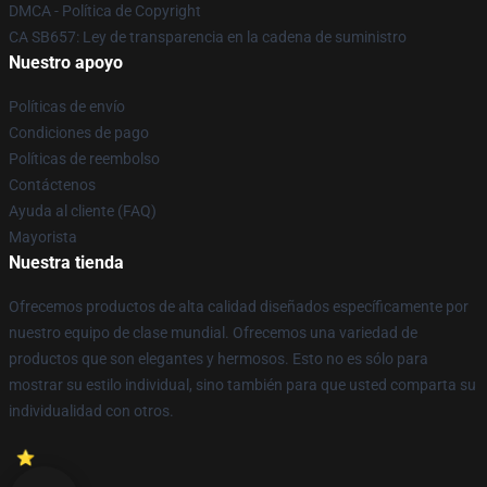
DMCA - Política de Copyright
CA SB657: Ley de transparencia en la cadena de suministro
Nuestro apoyo
Políticas de envío
Condiciones de pago
Políticas de reembolso
Contáctenos
Ayuda al cliente (FAQ)
Mayorista
Nuestra tienda
Ofrecemos productos de alta calidad diseñados específicamente por
nuestro equipo de clase mundial. Ofrecemos una variedad de
productos que son elegantes y hermosos. Esto no es sólo para
mostrar su estilo individual, sino también para que usted comparta su
individualidad con otros.