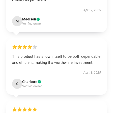
exactly as promised.
Apr 17, 2025
Madison
M
Verified owner
This product has shown itself to be both dependable
and efficient, making it a worthwhile investment.
Apr 13, 2025
Charlotte
C
Verified owner