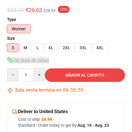
€33.29
€26.63
-20%
$28.95
Type
Women
Size
S
M
L
XL
2XL
3XL
4XL
Ver guía de tallas
Quantity
AÑADIR AL CARRITO
Esta venta termina en
04
:
55
:
54
Deliver to United States
Cost to ship:
$6.99
Standard - Order today to get by
Aug. 16 - Aug. 23