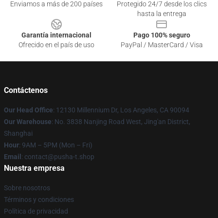
Enviamos a más de 200 países
Protegido 24/7 desde los clics
hasta la entrega
Garantía internacional
Pago 100% seguro
Ofrecido en el país de uso
PayPal / MasterCard / Visa
Contáctenos
Our Head Office
: 12130 Millennium Dr, Los Angeles, CA 90094
Our Warehouse
: No. 3838 Nanjing Road West, Jing'an District,
Shanghai
Hour
: 9AM – 5PM (Mon – Fri)
Email
: contact@pusha-t.shop
Nuestra empresa
Sobre nosotros
Términos y condiciones
Política de privacidad