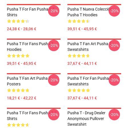
Pusha T For Fan Pusha T T-
Pusha T Nueva Colección
-20%
-20%
Shirts
Pusha T Hoodies
24,38 € - 28,06 €
39,51 € - 45,95 €
Pusha T For Fans Pusha T
Pusha T Fan Art Pusha T
-20%
-20%
Hoodies
Sweatshirts
39,51 € - 45,95 €
37,67 € - 44,11 €
Pusha T Fan Art Pusha T
Pusha T For Fan Pusha T
-20%
-20%
Posters
Sweatshirts
18,21 € - 42,22 €
37,67 € - 44,11 €
Pusha T For Fans Pusha T T-
Pusha T - Drug Dealer
-20%
-20%
Shirts
Anonymous Pullover
Sweatshirt