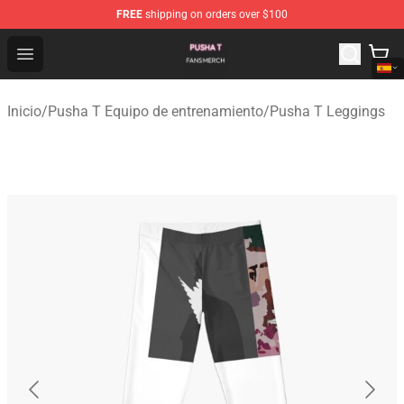
FREE
shipping on orders over $100
Pusha T Shop - Official Pusha T Merchandise Store
Open menu
Inicio
/
Pusha T Equipo de entrenamiento
/
Pusha T Leggings