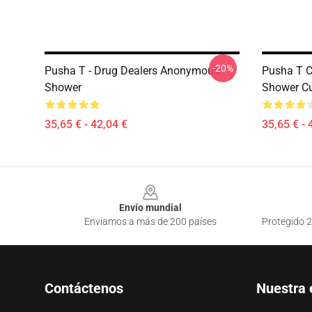
-20%
Pusha T - Drug Dealers Anonymous
Pusha T 
Shower
Shower Cu
35,65 € - 42,04 €
35,65 € - 
Footer
Envío mundial
Enviamos a más de 200 países
Protegido 2
Contáctenos
Nuestra