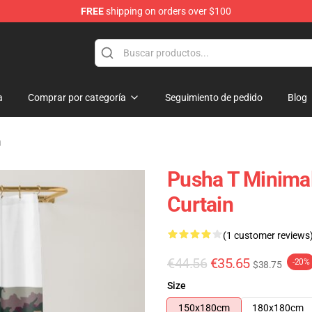
FREE
shipping on orders over $100
a
Comprar por categoría
Seguimiento de pedido
Blog
a
Pusha T Minima
Curtain
(1 customer reviews
€44.56
€35.65
-20%
$38.75
Size
150x180cm
180x180cm