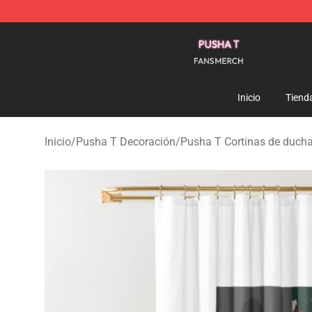
Pusha T Shop - Official Pusha T Merchandise Store
Inicio
Tiend
Inicio
/
Pusha T Decoración
/
Pusha T Cortinas de duch