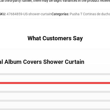
al third-party fulfiller, there may be slight variances in the product receiv
SKU
:
47684859-US-shower-curtain
Categorías
:
Pusha T Cortinas de duch
What Customers Say
al Album Covers Shower Curtain