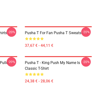
-20%
-20%
irts
Pusha T For Fan Pusha T Sweatshirts
37,67 € - 44,11 €
-20%
-20%
Pullover
Pusha T - King Push My Name Is
Classic T-Shirt
24,38 € - 28,06 €