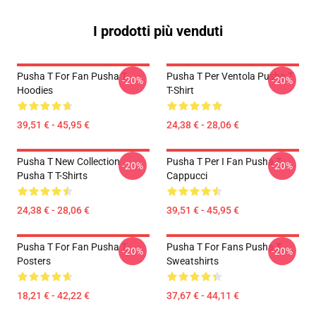
I prodotti più venduti
Pusha T For Fan Pusha T
Pusha T Per Ventola Pusha T
-20%
-20%
Hoodies
T-Shirt
39,51 € - 45,95 €
24,38 € - 28,06 €
Pusha T New Collection
Pusha T Per I Fan Pusha T
-20%
-20%
Pusha T T-Shirts
Cappucci
24,38 € - 28,06 €
39,51 € - 45,95 €
Pusha T For Fan Pusha T
Pusha T For Fans Pusha T
-20%
-20%
Posters
Sweatshirts
18,21 € - 42,22 €
37,67 € - 44,11 €