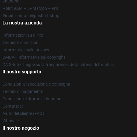
Shanghai
Hour
: 9AM – 5PM (Mon – Fri)
Email
: contact@pusha-t.shop
La nostra azienda
Informazioni su di noi
Termini e condizioni
Informativa sulla privacy
DMCA - Informativa sul copyright
CA SB657: Legge sulla trasparenza della catena di fornitura
Il nostro supporto
Condizioni di spedizione e consegna
Termini di pagamento
Condizioni di ritorno e rimborso
Contattaci
Aiuto del cliente (FAQ)
Whosale
Il nostro negozio