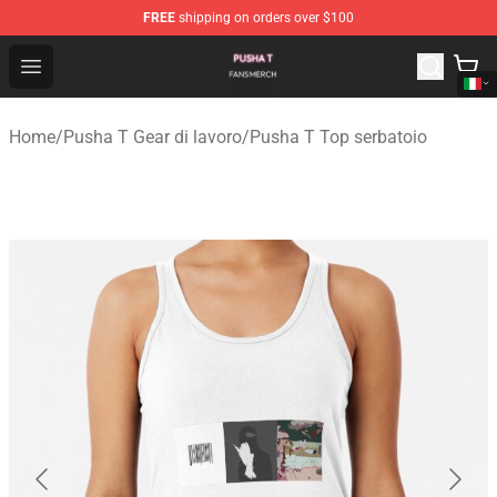
FREE
shipping on orders over $100
Pusha T Shop - Official Pusha T Merchandise Store
Open menu
Home
/
Pusha T Gear di lavoro
/
Pusha T Top serbatoio