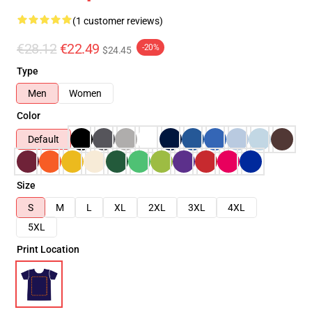
(1 customer reviews)
€28.12
€22.49
-20%
$24.45
Type
Men
Women
Color
Default
Size
S
M
L
XL
2XL
3XL
4XL
5XL
Print Location