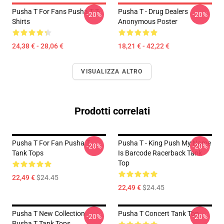
Pusha T For Fans Pusha T T-
Pusha T - Drug Dealers
-20%
-20%
Shirts
Anonymous Poster
24,38 € - 28,06 €
18,21 € - 42,22 €
VISUALIZZA ALTRO
Prodotti correlati
Pusha T For Fan Pusha T
Pusha T - King Push My Name
-20%
-20%
Tank Tops
Is Barcode Racerback Tank
Top
22,49 €
$24.45
22,49 €
$24.45
Pusha T New Collection
Pusha T Concert Tank Top
-20%
-20%
Pusha T Tank Tops