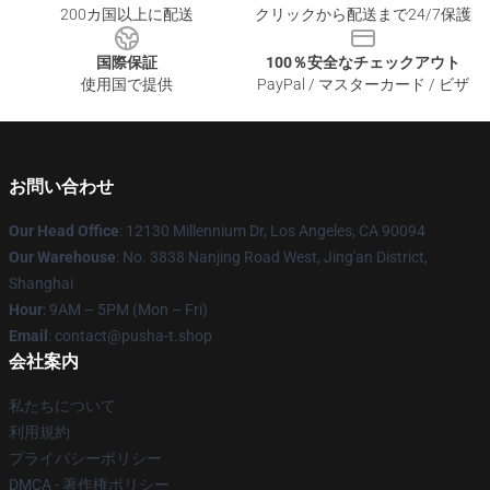
200カ国以上に配送
クリックから配送まで24/7保護
国際保証
100％安全なチェックアウト
使用国で提供
PayPal / マスターカード / ビザ
お問い合わせ
Our Head Office
: 12130 Millennium Dr, Los Angeles, CA 90094
Our Warehouse
: No. 3838 Nanjing Road West, Jing'an District,
Shanghai
Hour
: 9AM – 5PM (Mon – Fri)
Email
: contact@pusha-t.shop
会社案内
私たちについて
利用規約
プライバシーポリシー
DMCA - 著作権ポリシー