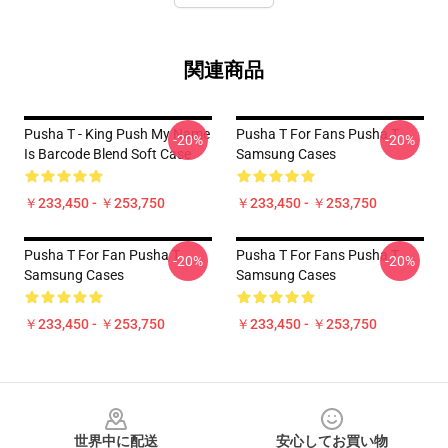
関連商品
Pusha T - King Push My Name
Pusha T For Fans Pusha T
-20%
-20%
Is Barcode Blend Soft Case
Samsung Cases
￥233,450 - ￥253,750
￥233,450 - ￥253,750
Pusha T For Fan Pusha T
Pusha T For Fans Pusha T
-20%
-20%
Samsung Cases
Samsung Cases
￥233,450 - ￥253,750
￥233,450 - ￥253,750
Footer
世界中に配送
安心してお買い物