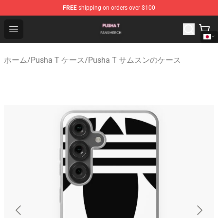
FREE
shipping on orders over $100
Pusha T Shop - Official Pusha T Merchandise Store
Open menu
ホーム
/
Pusha T ケース
/
Pusha T サムスンのケース