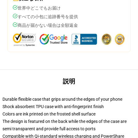
世界中どこでもお届け
すべての小包に追跡番号を提供
商品が届かない場合は全額返金
説明
Durable flexible case that grips around the edges of your phone
Shock absorbent TPU case with anti-fingerprint finish
Colors are ink printed on the frosted shell surface
The design is featured on the back while the edges of the case are
semi transparent and provide full access to ports
Compatible with Qi-standard wireless charging and PowerShare