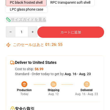
PC black frosted shell
RPC transparent soft shell
LPC glass phone case
サイズガイドを見る
Quantity
カートに追加
このセールはあと
01
:
26
:
54
Deliver to United States
Cost to ship:
$6.99
Standard - Order today to get by
Aug. 16 - Aug. 23
Production
Shipping
Delivered
Today
Aug. 12
Aug. 16 - Aug. 23
安全な取引