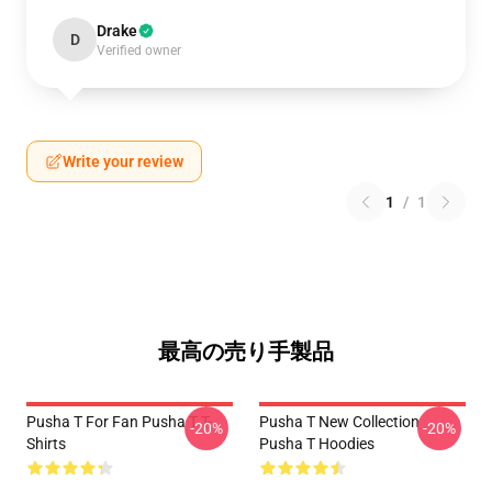
Drake
D
Verified owner
Write your review
1
/
1
最高の売り手製品
Pusha T For Fan Pusha T T-
Pusha T New Collection
-20%
-20%
Shirts
Pusha T Hoodies