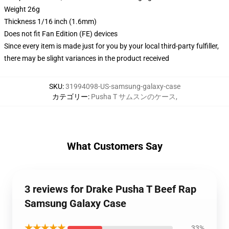
Weight 26g
Thickness 1/16 inch (1.6mm)
Does not fit Fan Edition (FE) devices
Since every item is made just for you by your local third-party fulfiller,
there may be slight variances in the product received
SKU
:
31994098-US-samsung-galaxy-case
カテゴリー
:
Pusha T サムスンのケース
,
What Customers Say
3 reviews for Drake Pusha T Beef Rap
Samsung Galaxy Case
★★★★★
33%