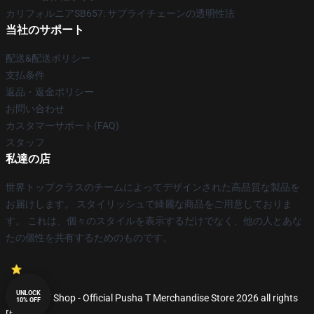
カリフォルニアSB657: サプライチェーンの透明性法
当社のサポート
配送&配送ポリシー
支払条件
返品・返金ポリシー
お問い合わせ
カスタマーサポート(FAQ)
スタッフ
私達の店
世界トップクラスのチームによってデザインされた高品質な製品を
お届けします。 スタイリッシュで綺麗な商品をご用意しておりま
す。 これは、個々のスタイルを表示するだけでなく、他の人とあな
たの個性を共有するためのものです。
UNLOCK
© Pusha T Shop - Official Pusha T Merchandise Store 2026 all rights
10% OFF
reserved