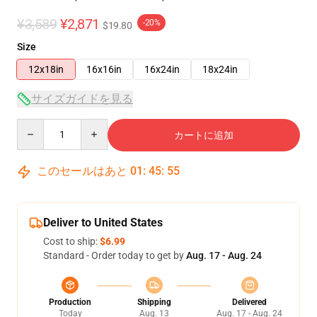
¥3,589
¥2,871
-20%
$19.80
Size
12x18in
16x16in
16x24in
18x24in
サイズガイドを見る
Quantity
カートに追加
このセールはあと
01
:
45
:
54
Deliver to United States
Cost to ship:
$6.99
Standard - Order today to get by
Aug. 17 - Aug. 24
Production
Shipping
Delivered
Today
Aug. 13
Aug. 17 - Aug. 24