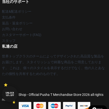
当社のサポート
配送&配送ポリシー
支払条件
返品・返金ポリシー
お問い合わせ
カスタマーサポート(FAQ)
スタッフ
私達の店
世界トップクラスのチームによってデザインされた高品質な製品を
お届けします。 スタイリッシュで綺麗な商品をご用意しておりま
す。 これは、個々のスタイルを表示するだけでなく、他の人とあな
たの個性を共有するためのものです。
UNLOCK
© Pusha T Shop - Official Pusha T Merchandise Store 2026 all rights
10% OFF
reserved