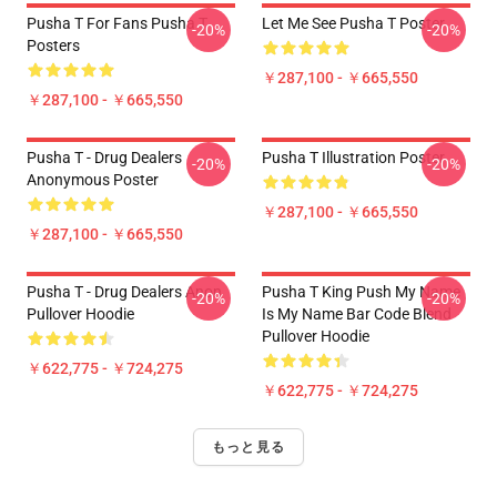
Pusha T For Fans Pusha T
Let Me See Pusha T Poster
-20%
-20%
Posters
￥287,100 - ￥665,550
￥287,100 - ￥665,550
Pusha T - Drug Dealers
Pusha T Illustration Poster
-20%
-20%
Anonymous Poster
￥287,100 - ￥665,550
￥287,100 - ￥665,550
Pusha T - Drug Dealers Anon
Pusha T King Push My Name
-20%
-20%
Pullover Hoodie
Is My Name Bar Code Blend
Pullover Hoodie
￥622,775 - ￥724,275
￥622,775 - ￥724,275
もっと見る