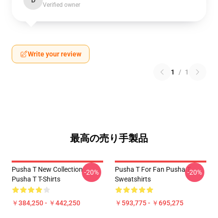
D
Verified owner
Write your review
1
/
1
最高の売り手製品
Pusha T New Collection
Pusha T For Fan Pusha T
-20%
-20%
Pusha T T-Shirts
Sweatshirts
￥384,250 - ￥442,250
￥593,775 - ￥695,275