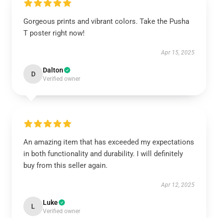
Gorgeous prints and vibrant colors. Take the Pusha
T poster right now!
Apr 15, 2025
Dalton
D
Verified owner
An amazing item that has exceeded my expectations
in both functionality and durability. I will definitely
buy from this seller again.
Apr 12, 2025
Luke
L
Verified owner