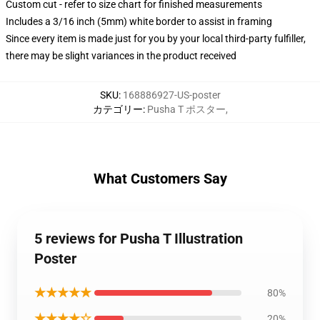
Custom cut - refer to size chart for finished measurements
Includes a 3/16 inch (5mm) white border to assist in framing
Since every item is made just for you by your local third-party fulfiller,
there may be slight variances in the product received
SKU
:
168886927-US-poster
カテゴリー
:
Pusha T ポスター
,
What Customers Say
5 reviews for Pusha T Illustration
Poster
★★★★★
80%
★★★★☆
20%