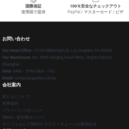
国際保証
100％安全なチェックアウト
使用国で提供
PayPal / マスターカード / ビザ
お問い合わせ
Our Head Office
: 12130 Millennium Dr, Los Angeles, CA 90094
Our Warehouse
: No. 3838 Nanjing Road West, Jing'an District,
Shanghai
Hour
: 9AM – 5PM (Mon – Fri)
Email
: contact@pusha-t.shop
会社案内
私たちについて
利用規約
プライバシーポリシー
DMCA - 著作権ポリシー
カリフォルニアSB657: サプライチェーンの透明性法