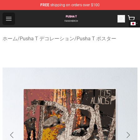
FREE
shipping on orders over $100
Pusha T Shop - Official Pusha T Merchandise Store
Open menu
ホーム
/
Pusha T デコレーション
/
Pusha T ポスター