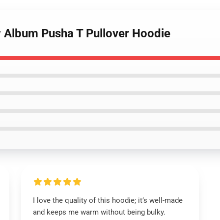
ew Album Pusha T Pullover Hoodie
I love the quality of this hoodie; it’s well-made
and keeps me warm without being bulky.