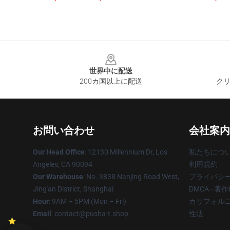
Footer
世界中に配送
200カ国以上に配送
クリ
お問い合わせ
会社案内
Our Head Office
: 12130 Millennium Dr, Los
私たちにつ
Angeles, CA 90094
利用規約
Our Warehouse
: No. 3838 Nanjing Road West,
プライバシ
Jing'an District, Shanghai
DMCA - 
Hour
: 9AM – 5PM (Mon – Fri)
カリフォルニ
Email
: contact@pusha-t.shop
性法