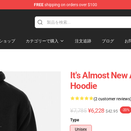
FREE
shipping on orders over $100
ショップ
カテゴリーで購入
注文追跡
ブログ
お
It's Almost New
Hoodie
(2 customer reviews
¥7,785
¥6,228
-20%
$42.95
Type
Unisex