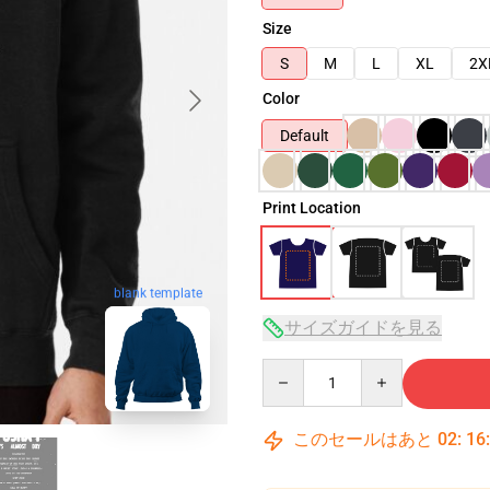
Size
S
M
L
XL
2X
Color
Default
Print Location
blank template
サイズガイドを見る
Quantity
このセールはあと
02
:
16