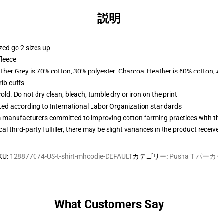
説明
zed go 2 sizes up
fleece
ather Grey is 70% cotton, 30% polyester. Charcoal Heather is 60% cotton,
ib cuffs
d. Do not dry clean, bleach, tumble dry or iron on the print
uated according to International Labor Organization standards
m manufacturers committed to improving cotton farming practices with the
al third-party fulfiller, there may be slight variances in the product receiv
KU
:
128877074-US-t-shirt-mhoodie-DEFAULT
カテゴリー
:
Pusha T パー
What Customers Say