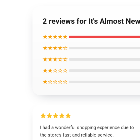
2 reviews for It's Almost N
★★★★★
★★★★☆
★★★☆☆
★★☆☆☆
★☆☆☆☆
I had a wonderful shopping experience due to
the store’s fast and reliable service.