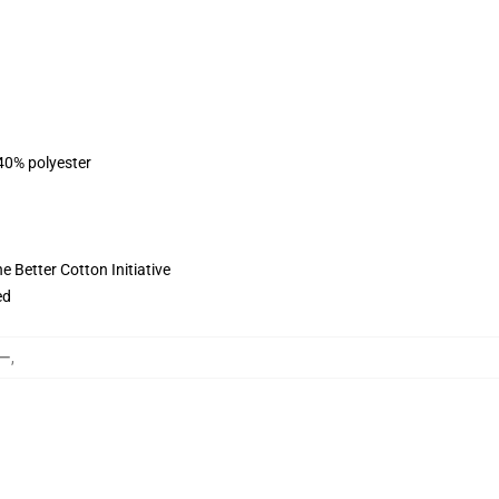
 40% polyester
 Better Cotton Initiative
ed
カー
,