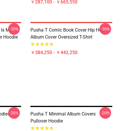
￥287,100 - ￥665,550
-20%
-20%
 Is My
Pusha T Comic Book Cover Hip Hop
r Hoodie
Album Cover Oversized T-Shirt
￥384,250 - ￥442,250
-20%
-20%
odies
Pusha T Minimal Album Covers
Pullover Hoodie