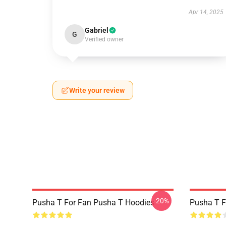
Apr 14, 2025
Gabriel
G
Verified owner
Write your review
-20%
Pusha T For Fan Pusha T Hoodies
Pusha T F