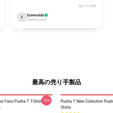
Apr 11, 2025
Esmeralda
E
Verified owner
最高の売り手製品
-20%
or Fans Pusha T T-Shirts
Pusha T New Collection Push
Shirts