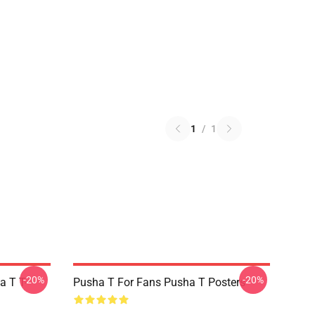
1
/
1
-20%
-20%
a T T-
Pusha T For Fans Pusha T Posters