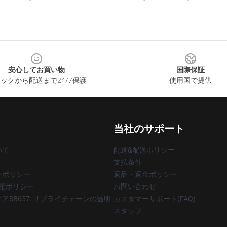
安心してお買い物
国際保証
ックから配送まで24/7保護
使用国で提供
当社のサポート
いて
配送&配送ポリシー
支払条件
ーポリシー
返品・返金ポリシー
著作権ポリシー
お問い合わせ
アSB657: サプライチェーンの透明
カスタマーサポート(FAQ)
スタッフ