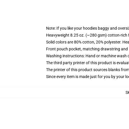
Note: If you like your hoodies baggy and oversi
Heavyweight 8.25 oz. (~280 gsm) cotton-rich 
Solid colors are 80% cotton, 20% polyester. He
Front pouch pocket, matching drawstring and r
Washing instructions: Hand or machine wash col
The third party printer of this product is eval
The printer of this product sources blanks fro
Since every item is made just for you by your loc
S