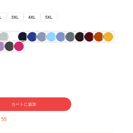
L
3XL
4XL
5XL
カートに追加
:
54