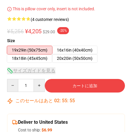
This is pillow cover only, insert is not included.
(4 customer reviews)
¥5,256
¥4,205
-20%
$29.00
Size
19x29in (50x75cm)
16x16in (40x40cm)
18x18in (45x45cm)
20x20in (50x50cm)
サイズガイドを見る
Quantity
カートに追加
このセールはあと
02
:
55
:
54
Deliver to United States
Cost to ship:
$6.99