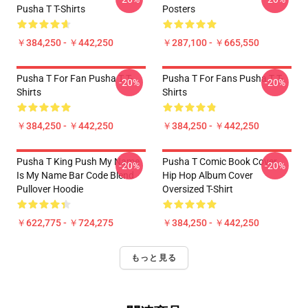
Pusha T T-Shirts
Posters
￥384,250 - ￥442,250
￥287,100 - ￥665,550
Pusha T For Fan Pusha T T-
Pusha T For Fans Pusha T T-
-20%
-20%
Shirts
Shirts
￥384,250 - ￥442,250
￥384,250 - ￥442,250
Pusha T King Push My Name
Pusha T Comic Book Cover
-20%
-20%
Is My Name Bar Code Blend
Hip Hop Album Cover
Pullover Hoodie
Oversized T-Shirt
￥622,775 - ￥724,275
￥384,250 - ￥442,250
もっと見る