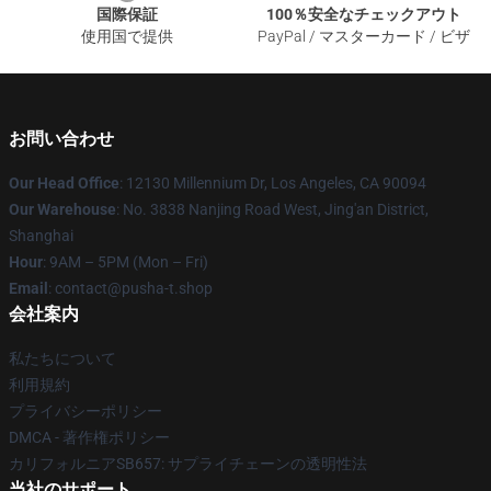
国際保証
100％安全なチェックアウト
使用国で提供
PayPal / マスターカード / ビザ
お問い合わせ
Our Head Office
: 12130 Millennium Dr, Los Angeles, CA 90094
Our Warehouse
: No. 3838 Nanjing Road West, Jing'an District,
Shanghai
Hour
: 9AM – 5PM (Mon – Fri)
Email
: contact@pusha-t.shop
会社案内
私たちについて
利用規約
プライバシーポリシー
DMCA - 著作権ポリシー
カリフォルニアSB657: サプライチェーンの透明性法
当社のサポート