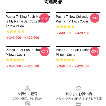
関連商品
Pusha T - King Push My Name
Pusha T New Collection
-20%
-20%
Is My Name Bar Code Blend
Pusha T Pillows Cover
Throw Pillow
￥348,000 - ￥420,500
￥348,000 - ￥420,500
Pusha T For Fan Pusha T
Pusha T Fan Art Pusha T
-20%
-20%
Pillows Cover
Pillows Cover
￥348,000 - ￥420,500
￥348,000 - ￥420,500
Footer
世界中に配送
安心してお買い物
200カ国以上に配送
クリックから配送まで24/7保護