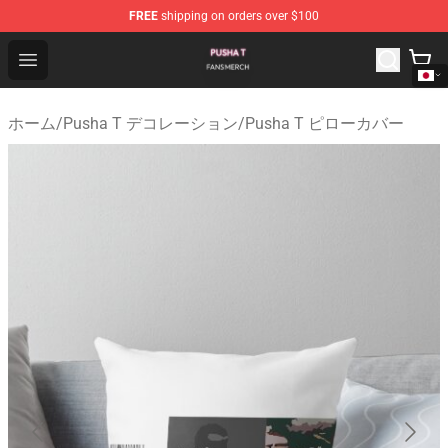
FREE
shipping on orders over $100
Pusha T Shop - Official Pusha T Merchandise Store
Open menu
ホーム
/
Pusha T デコレーション
/
Pusha T ピローカバー