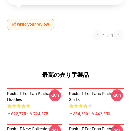
Write your review
1
/
1
最高の売り手製品
Pusha T For Fan Pusha T
Pusha T For Fans Pusha T T-
-20%
-20%
Hoodies
Shirts
￥622,775 - ￥724,275
￥384,250 - ￥442,250
Pusha T New Collection
Pusha T For Fans Pusha T
-20%
-20%