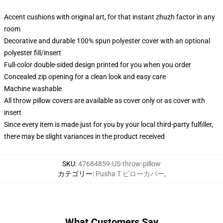
Accent cushions with original art, for that instant zhuzh factor in any
room
Decorative and durable 100% spun polyester cover with an optional
polyester fill/insert
Full-color double-sided design printed for you when you order
Concealed zip opening for a clean look and easy care
Machine washable
All throw pillow covers are available as cover only or as cover with
insert
Since every item is made just for you by your local third-party fulfiller,
there may be slight variances in the product received
SKU
:
47684859-US-throw-pillow
カテゴリー
:
Pusha T ピローカバー
,
What Customers Say