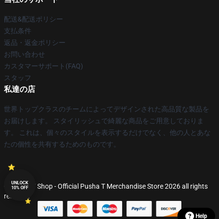
配送&配送ポリシー
支払条件
返品・返金ポリシー
お問い合わせ
カスタマーサポート(FAQ)
スタッフ
私達の店
世界トップクラスのチームによってデザインされた高品質な製品を
お届けします。 スタイリッシュで綺麗な商品をご用意しておりま
す。 これは、個々のスタイルを表示するだけでなく、他の人とあな
たの個性を共有するためのものです。
UNLOCK
© Pusha T Shop - Official Pusha T Merchandise Store 2026 all rights
10% OFF
reserved
Help