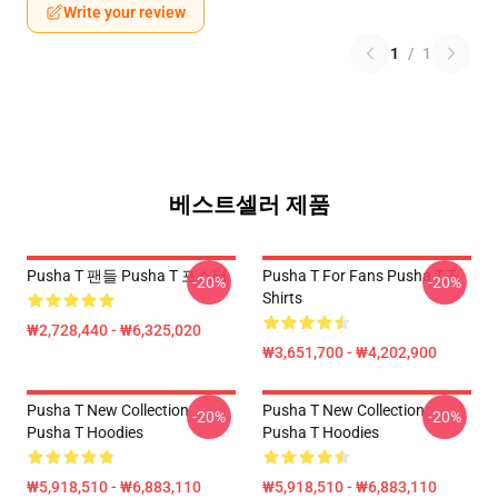
Write your review
1
/
1
베스트셀러 제품
Pusha T 팬들 Pusha T 포스터
Pusha T For Fans Pusha T T-
-20%
-20%
Shirts
₩2,728,440 - ₩6,325,020
₩3,651,700 - ₩4,202,900
Pusha T New Collection
Pusha T New Collection
-20%
-20%
Pusha T Hoodies
Pusha T Hoodies
₩5,918,510 - ₩6,883,110
₩5,918,510 - ₩6,883,110