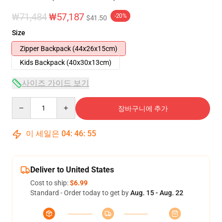
₩71,484
₩57,187
-20%
$41.50
Size
Zipper Backpack (44x26x15cm)
Kids Backpack (40x30x13cm)
사이즈 가이드 보기
Quantity
장바구니에 추가
이 세일은
04
:
46
:
54
Deliver to United States
Cost to ship:
$6.99
Standard - Order today to get by
Aug. 15 - Aug. 22