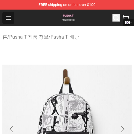
FREE
shipping on orders over $100
Pusha T Shop - Official Pusha T Merchandise Store
Open menu
홈
/
Pusha T 제품 정보
/
Pusha T 배낭