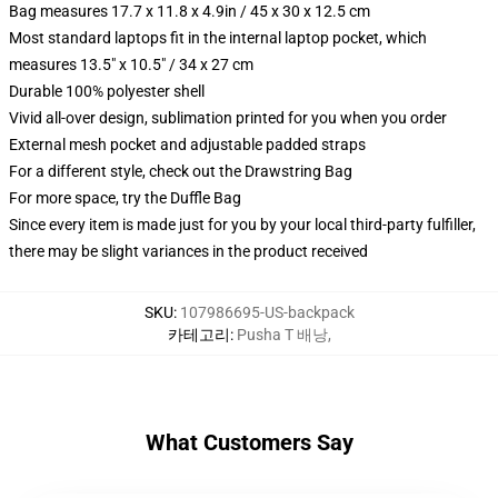
Bag measures 17.7 x 11.8 x 4.9in / 45 x 30 x 12.5 cm
Most standard laptops fit in the internal laptop pocket, which
measures 13.5" x 10.5" / 34 x 27 cm
Durable 100% polyester shell
Vivid all-over design, sublimation printed for you when you order
External mesh pocket and adjustable padded straps
For a different style, check out the Drawstring Bag
For more space, try the Duffle Bag
Since every item is made just for you by your local third-party fulfiller,
there may be slight variances in the product received
SKU
:
107986695-US-backpack
카테고리
:
Pusha T 배낭
,
What Customers Say