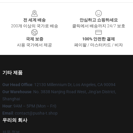
Footer
전 세계 배송
안심하고 쇼핑하세요
200개 이상의 국가로 배송
클릭에서 배송까지 24/7 보호
국제 보증
100% 안전한 결제
사용 국가에서 제공
페이팔 / 마스터카드 / 비자
기타 제품
Our Head Office
: 12130 Millennium Dr, Los Angeles, CA 90094
Our Warehouse
: No. 3838 Nanjing Road West, Jing'an District,
Shanghai
Hour
: 9AM – 5PM (Mon – Fri)
Email
: contact@pusha-t.shop
우리의 회사
제품 정보