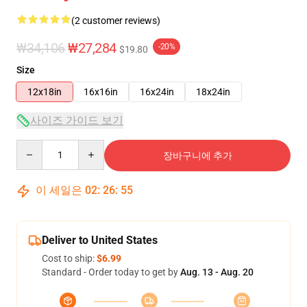
(2 customer reviews)
₩34,106
₩27,284
-20%
$19.80
Size
12x18in
16x16in
16x24in
18x24in
사이즈 가이드 보기
Quantity
장바구니에 추가
이 세일은
02
:
26
:
54
Deliver to United States
Cost to ship:
$6.99
Standard - Order today to get by
Aug. 13 - Aug. 20