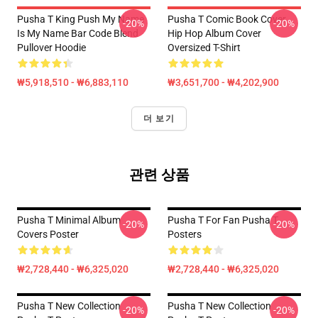
Pusha T King Push My Name
Pusha T Comic Book Cover
-20%
-20%
Is My Name Bar Code Blend
Hip Hop Album Cover
Pullover Hoodie
Oversized T-Shirt
₩5,918,510 - ₩6,883,110
₩3,651,700 - ₩4,202,900
더 보기
관련 상품
Pusha T Minimal Album
Pusha T For Fan Pusha T
-20%
-20%
Covers Poster
Posters
₩2,728,440 - ₩6,325,020
₩2,728,440 - ₩6,325,020
Pusha T New Collection
Pusha T New Collection
-20%
-20%