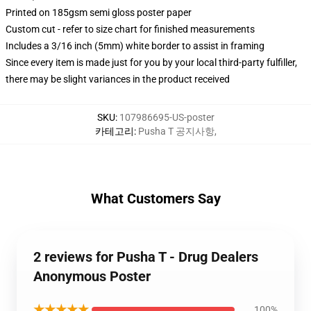
Printed on 185gsm semi gloss poster paper
Custom cut - refer to size chart for finished measurements
Includes a 3/16 inch (5mm) white border to assist in framing
Since every item is made just for you by your local third-party fulfiller,
there may be slight variances in the product received
SKU
:
107986695-US-poster
카테고리
:
Pusha T 공지사항
,
What Customers Say
2 reviews for Pusha T - Drug Dealers
Anonymous Poster
★★★★★
100%