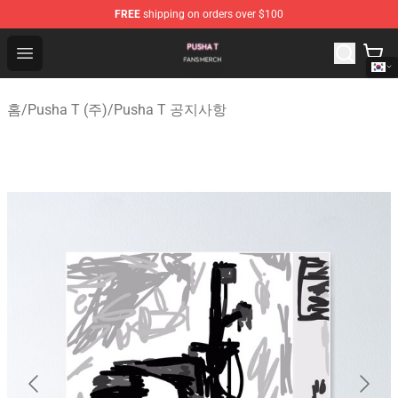
FREE
shipping on orders over $100
Pusha T Shop - Official Pusha T Merchandise Store
Open menu
홈
/
Pusha T (주)
/
Pusha T 공지사항