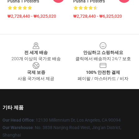
Pusha T Posters
Pusha T Posters
₩2,728,440 - ₩6,325,020
₩2,728,440 - ₩6,325,020
Footer
전 세계 배송
안심하고 쇼핑하세요
200개 이상의 국가로 배송
클릭에서 배송까지 24/7 보호
국제 보증
100% 안전한 결제
사용 국가에서 제공
페이팔 / 마스터카드 / 비자
기타 제품
Our Head Office
: 12130 Millennium Dr, Los Angeles, CA 90094
Our Warehouse
: No. 3838 Nanjing Road West, Jing'an District,
Shanghai