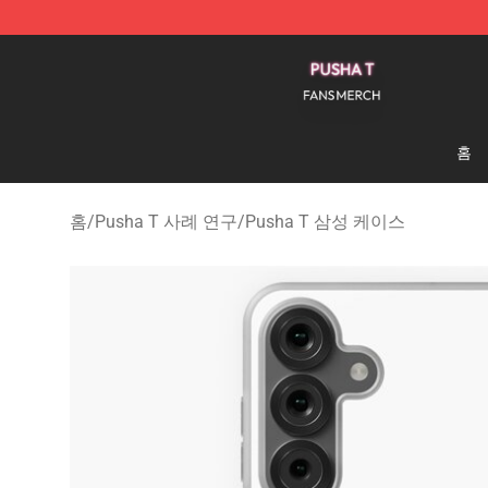
Pusha T Shop - Official Pusha T Merchandise Store
홈
홈
/
Pusha T 사례 연구
/
Pusha T 삼성 케이스