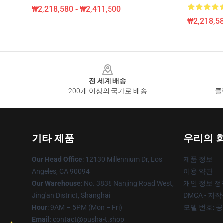
₩2,218,580 - ₩2,411,500
₩2,218,58
Footer
전 세계 배송
200개 이상의 국가로 배송
클
기타 제품
우리의 
Our Head Office
: 12130 Millennium Dr, Los
제품 정보
Angeles, CA 90094
이용 약관
Our Warehouse
: No. 3838 Nanjing Road West,
개인 정보 정
Jing'an District, Shanghai
DMCA - 저
Hour
: 9AM – 5PM (Mon – Fri)
모델 번호: 
Email
: contact@pusha-t.shop