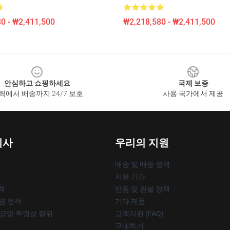
0 - ₩2,411,500
₩2,218,580 - ₩2,411,500
안심하고 쇼핑하세요
국제 보증
릭에서 배송까지 24/7 보호
사용 국가에서 제공
회사
우리의 지원
배송 및 배송 정책
지불 기간
책
반품 및 환불 정책
작권 정책
기타 제품
공급망 투명성 행위
고객지원 (FAQ)
구매하기