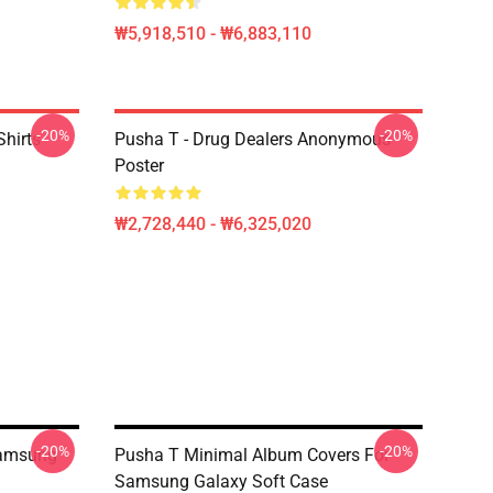
₩5,918,510 - ₩6,883,110
-20%
-20%
hirts
Pusha T - Drug Dealers Anonymous
Poster
₩2,728,440 - ₩6,325,020
-20%
-20%
Samsung
Pusha T Minimal Album Covers For
Samsung Galaxy Soft Case