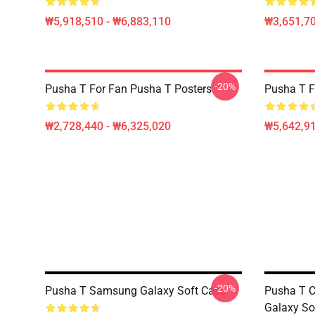
₩5,918,510 - ₩6,883,110
₩3,651,70
-20%
Pusha T For Fan Pusha T Posters
Pusha T F
₩2,728,440 - ₩6,325,020
₩5,642,91
-20%
Pusha T Samsung Galaxy Soft Case
Pusha T 
Galaxy So