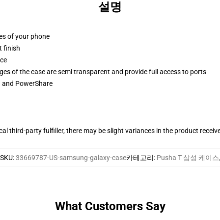
설명
ges of your phone
 finish
ace
ges of the case are semi transparent and provide full access to ports
ng and PowerShare
al third-party fulfiller, there may be slight variances in the product receiv
SKU
:
33669787-US-samsung-galaxy-case
카테고리
:
Pusha T 삼성 케이스
What Customers Say