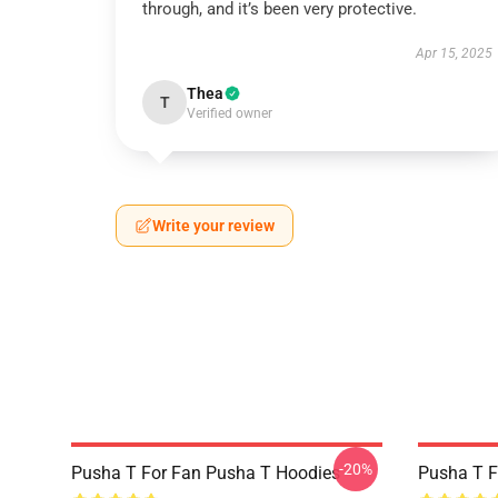
through, and it’s been very protective.
Apr 15, 2025
Thea
T
Verified owner
Write your review
-20%
Pusha T For Fan Pusha T Hoodies
Pusha T F