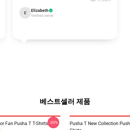
Apr 11, 2025
Elizabeth
E
Verified owner
베스트셀러 제품
-20%
or Fan Pusha T T-Shirts
Pusha T New Collection Push