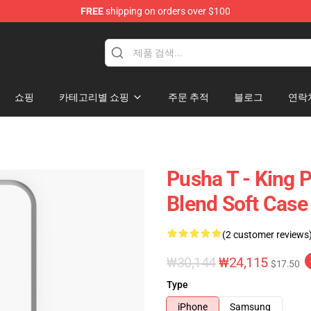
FREE
shipping on orders over $100
쇼핑
카테고리별 쇼핑
주문 추적
블로그
연락
Pusha T - King 
Blend Soft Case
(2 customer reviews
₩30,144
₩24,115
$17.50
Type
iPhone
Samsung