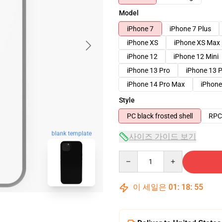
Model
iPhone 7
iPhone 7 Plus
iPhone XS
iPhone XS Max
iPhone 12
iPhone 12 Mini
iPhone 13 Pro
iPhone 13 
iPhone 14 Pro Max
iPhone
Style
PC black frosted shell
RPC 
blank template
사이즈 가이드 보기
Quantity
이 세일은
01
:
18
:
54