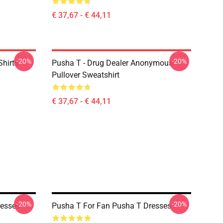
€ 37,67 - € 44,11
-20%
-20%
hirts
Pusha T - Drug Dealer Anonymous
Pullover Sweatshirt
€ 37,67 - € 44,11
-20%
-20%
resses
Pusha T For Fan Pusha T Dresses