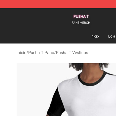
Pusha T Shop - Official Pusha T Merchandise Store
Início
Loja
Início
/
Pusha T Pano
/
Pusha T Vestidos