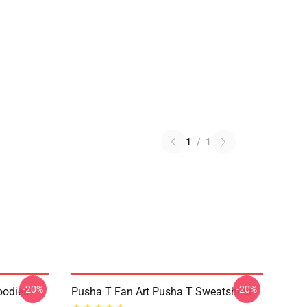
1
/
1
-20%
-20%
oodies
Pusha T Fan Art Pusha T Sweatshirts