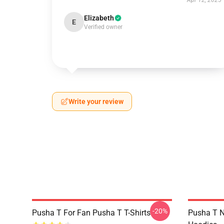
Apr 12, 2025
Elizabeth
E
Verified owner
Write your review
-20%
Pusha T For Fan Pusha T T-Shirts
Pusha T N