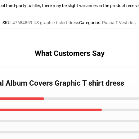
al third-party fulfiller, there may be slight variances in the product receiv
SKU
:
47684859-US-graphic-t-shirt-dress
Categorias
:
Pusha T Vestidos
,
What Customers Say
l Album Covers Graphic T shirt dress