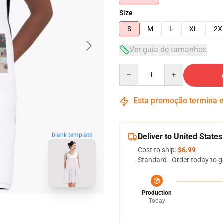
Size
S
M
L
XL
2X
Ver guia de tamanhos
Quantity
Esta promoção termina
blank template
Deliver to United States
Cost to ship:
$6.99
Standard - Order today to g
Production
Today