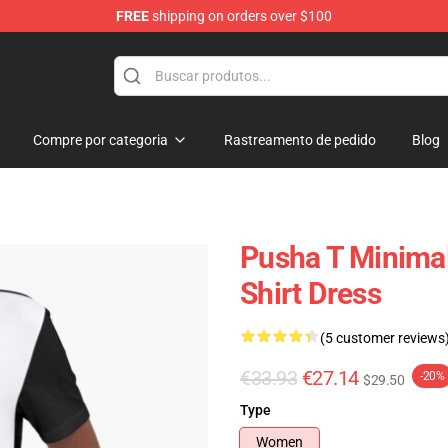
FREE
shipping on orders over $100
Compre por categoria
Rastreamento de pedido
Blog
Pusha T Minima
Shirt Dress
(5 customer reviews
€33.93
€27.14
-20%
$29.50
Type
Women