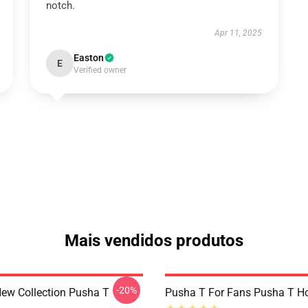
notch.
Apr 11, 2025
Easton
E
Verified owner
Mais vendidos produtos
-20%
ew Collection Pusha T
Pusha T For Fans Pusha T H