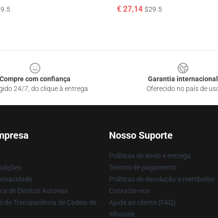
€ 27,14
9.5
$29.5
Compre com confiança
Garantia internacional
gido 24/7, do clique à entrega
Oferecido no país de us
mpresa
Nosso Suporte
Políticas de envio e entrega
ndições
Termos de pagamento
privacidade
Políticas de devolução e reembolso
ca de Direitos Autorais
Contacte-nos
i de Transparência de Cadeia de
Ajuda ao cliente (FAQ)
Whosale