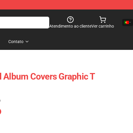
Atendimento ao cliente
Ver carrinho
Contato
l Album Covers Graphic T
)