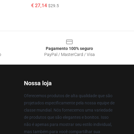
€ 27,14
$29.5
Pagamento 100% seguro
o
PayPal / MasterCard / Visa
Nossa loja
Oferecemos produtos de alta qualidade que são
projetados especificamente pela nossa equipe de
classe mundial. Nós fornecemos uma variedade
de produtos que são elegantes e bonitos. Isso
não é apenas para mostrar seu estilo individual,
mas também para você compartilhar sua