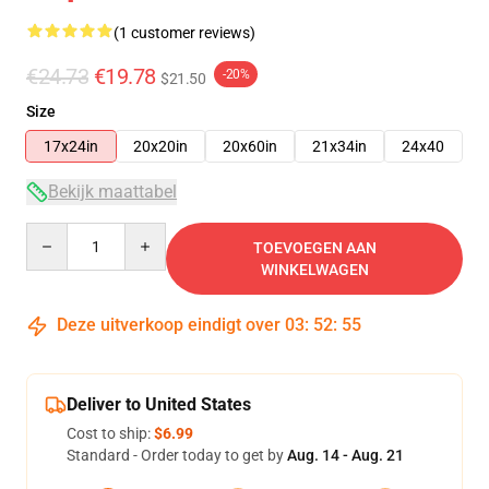
(1 customer reviews)
€24.73
€19.78
-20%
$21.50
Size
17x24in
20x20in
20x60in
21x34in
24x40
Bekijk maattabel
Quantity
TOEVOEGEN AAN
WINKELWAGEN
Deze uitverkoop eindigt over
03
:
52
:
54
Deliver to United States
Cost to ship:
$6.99
Standard - Order today to get by
Aug. 14 - Aug. 21