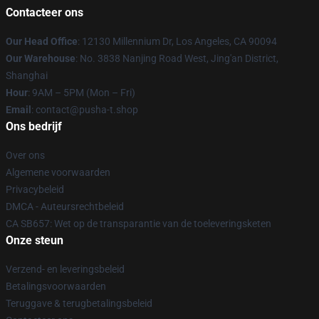
Contacteer ons
Our Head Office
: 12130 Millennium Dr, Los Angeles, CA 90094
Our Warehouse
: No. 3838 Nanjing Road West, Jing'an District,
Shanghai
Hour
: 9AM – 5PM (Mon – Fri)
Email
: contact@pusha-t.shop
Ons bedrijf
Over ons
Algemene voorwaarden
Privacybeleid
DMCA - Auteursrechtbeleid
CA SB657: Wet op de transparantie van de toeleveringsketen
Onze steun
Verzend- en leveringsbeleid
Betalingsvoorwaarden
Teruggave & terugbetalingsbeleid