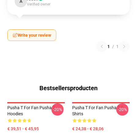
A
Verified owner
Write your review
1
/
1
Bestsellersproducten
Pusha T For Fan Pusha T
Pusha T For Fan Pusha T T-
-20%
-20%
Hoodies
Shirts
€ 39,51 - € 45,95
€ 24,38 - € 28,06