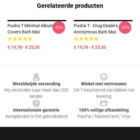
Gerelateerde producten
Pusha T Minimal Album
Pusha T - Drug Dealer's
-20%
-20%
Covers Bath Mat
Anonymous Bath Mat
€ 19,78 - € 25,30
€ 19,78 - € 25,30
Footer
Wereldwijde verzending
Winkel met vertrouwen
Wij verzenden naar meer dan 200
24/7 beschermd van klikken tot
landen
levering
Internationale garantie
100% veilige afhandeling
Aangeboden in het gebruiksland
PayPal / MasterCard / Visa