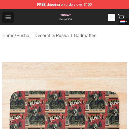
FREE
shipping on orders over $100
Pusha T Shop - Official Pusha T Merchandise Store
Open menu
Home
/
Pusha T Decoratie
/
Pusha T Badmatten