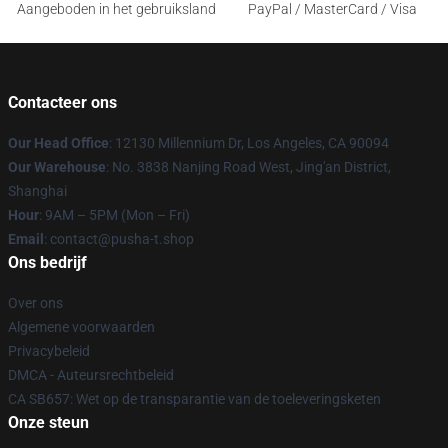
Aangeboden in het gebruiksland
PayPal / MasterCard / Visa
Contacteer ons
Our Head Office
: 12130 Millennium Dr, Los Angeles, CA 90094
Our Warehouse
: No. 3838 Nanjing Road West, Jing'an District,
Shanghai
Hour
: 9AM – 5PM (Mon – Fri)
Email
: contact@pusha-t.shop
Ons bedrijf
Over ons
Algemene voorwaarden
Privacybeleid
DMCA - Auteursrechtbeleid
CA SB657: Wet op de transparantie van de toeleveringsketen
Onze steun