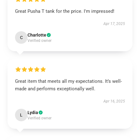
Great Pusha T tank for the price. I'm impressed!
Apr 17, 2025
Charlotte
C
Verified owner
Great item that meets all my expectations. It’s well-
made and performs exceptionally well.
Apr 16, 2025
Lydia
L
Verified owner