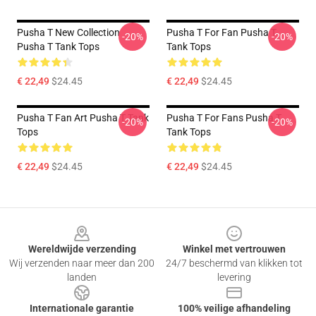
Pusha T New Collection
Pusha T For Fan Pusha T
-20%
-20%
Pusha T Tank Tops
Tank Tops
€ 22,49
$24.45
€ 22,49
$24.45
Pusha T Fan Art Pusha T Tank
Pusha T For Fans Pusha T
-20%
-20%
Tops
Tank Tops
€ 22,49
$24.45
€ 22,49
$24.45
Footer
Wereldwijde verzending
Winkel met vertrouwen
Wij verzenden naar meer dan 200
24/7 beschermd van klikken tot
landen
levering
Internationale garantie
100% veilige afhandeling