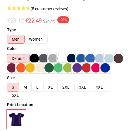
(5 customer reviews)
€28.12
€22.49
-20%
$24.45
Type
Men
Women
Color
Default
Size
S
M
L
XL
2XL
3XL
4XL
5XL
Print Location