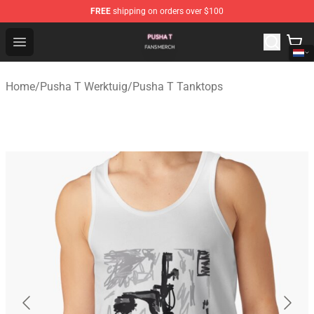
FREE
shipping on orders over $100
Pusha T Shop - Official Pusha T Merchandise Store
Open menu
Home
/
Pusha T Werktuig
/
Pusha T Tanktops