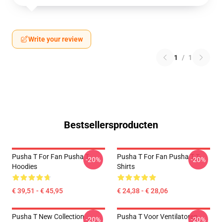
Write your review
1
/
1
Bestsellersproducten
Pusha T For Fan Pusha T
Pusha T For Fan Pusha T T-
-20%
-20%
Hoodies
Shirts
€ 39,51 - € 45,95
€ 24,38 - € 28,06
Pusha T New Collection
Pusha T Voor Ventilatoren
-20%
-20%