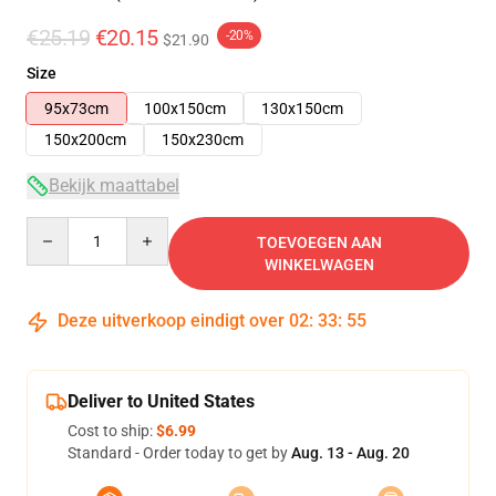
€25.19
€20.15
-20%
$21.90
Size
95x73cm
100x150cm
130x150cm
150x200cm
150x230cm
Bekijk maattabel
Quantity
TOEVOEGEN AAN
WINKELWAGEN
Deze uitverkoop eindigt over
02
:
33
:
54
Deliver to United States
Cost to ship:
$6.99
Standard - Order today to get by
Aug. 13 - Aug. 20