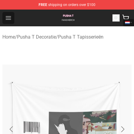
FREE
shipping on orders over $100
Pusha T Shop - Official Pusha T Merchandise Store
Open menu
Home
/
Pusha T Decoratie
/
Pusha T Tapisserieën