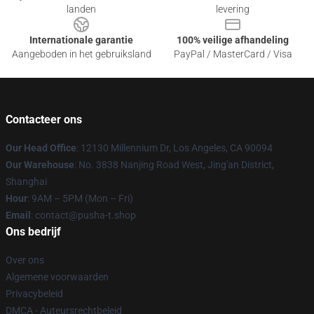
landen
levering
Internationale garantie
100% veilige afhandeling
Aangeboden in het gebruiksland
PayPal / MasterCard / Visa
Contacteer ons
Our Head Office
: 12130 Millennium Dr, Los Angeles, CA 90094
Our Warehouse
: No. 3838 Nanjing Road West, Jing'an District,
Shanghai
Hour
: 9AM – 5PM (Mon – Fri)
Email
: contact@pusha-t.shop
Ons bedrijf
Over ons
Algemene voorwaarden
Privacybeleid
DMCA - Auteursrechtbeleid