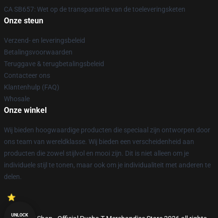
CA SB657: Wet op de transparantie van de toeleveringsketen
Onze steun
Verzend- en leveringsbeleid
Betalingsvoorwaarden
Teruggave & terugbetalingsbeleid
Contacteer ons
Klantenhulp (FAQ)
Whosale
Onze winkel
Wij bieden hoogwaardige producten die speciaal zijn ontworpen door
ons team van wereldklasse. Wij bieden een verscheidenheid aan
producten die zowel stijlvol en mooi zijn. Dit is niet alleen om je
individuele stijl te tonen, maar ook om je individualiteit met anderen te
delen.
UNLOCK