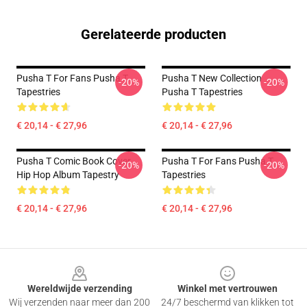
Gerelateerde producten
Pusha T For Fans Pusha T
Pusha T New Collection
-20%
-20%
Tapestries
Pusha T Tapestries
€ 20,14 - € 27,96
€ 20,14 - € 27,96
Pusha T Comic Book Cover
Pusha T For Fans Pusha T
-20%
-20%
Hip Hop Album Tapestry
Tapestries
€ 20,14 - € 27,96
€ 20,14 - € 27,96
Footer
Wereldwijde verzending
Winkel met vertrouwen
Wij verzenden naar meer dan 200
24/7 beschermd van klikken tot