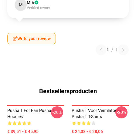
Mia
M
Verified owner
Write your review
1
/
1
Bestsellersproducten
Pusha T For Fan Pusha T
Pusha T Voor Ventilatoren
-20%
-20%
Hoodies
Pusha T T-Shirts
€ 39,51 - € 45,95
€ 24,38 - € 28,06