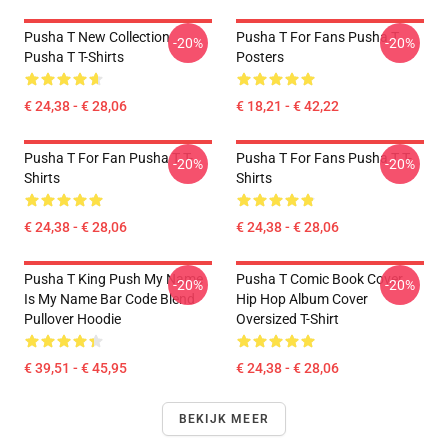
Pusha T New Collection
Pusha T For Fans Pusha T
-20%
-20%
Pusha T T-Shirts
Posters
€ 24,38 - € 28,06
€ 18,21 - € 42,22
Pusha T For Fan Pusha T T-
Pusha T For Fans Pusha T T-
-20%
-20%
Shirts
Shirts
€ 24,38 - € 28,06
€ 24,38 - € 28,06
Pusha T King Push My Name
Pusha T Comic Book Cover
-20%
-20%
Is My Name Bar Code Blend
Hip Hop Album Cover
Pullover Hoodie
Oversized T-Shirt
€ 39,51 - € 45,95
€ 24,38 - € 28,06
BEKIJK MEER