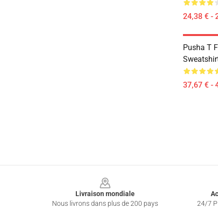
24,38 € - 
Pusha T F
Sweatshir
37,67 € - 
Footer
Livraison mondiale
Ac
Nous livrons dans plus de 200 pays
24/7 Pr