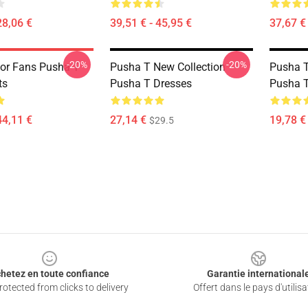
28,06 €
39,51 € - 45,95 €
37,67 € 
-20%
-20%
or Fans Pusha T
Pusha T New Collection
Pusha T
ts
Pusha T Dresses
Pusha T
44,11 €
27,14 €
19,78 € 
$29.5
hetez en toute confiance
Garantie international
otected from clicks to delivery
Offert dans le pays d'utilisa