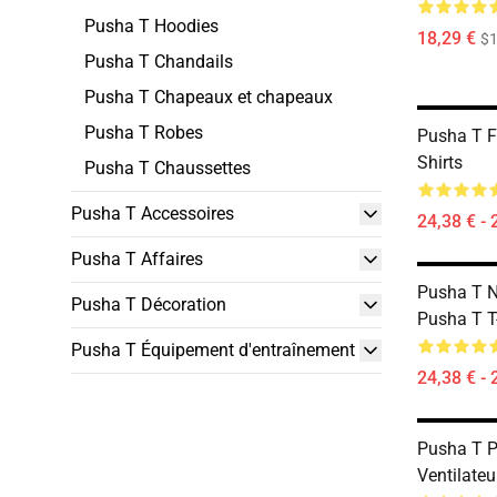
Pusha T Hoodies
18,29 €
$1
Pusha T Chandails
Pusha T Chapeaux et chapeaux
Pusha T Robes
Pusha T F
Shirts
Pusha T Chaussettes
Pusha T Accessoires
24,38 € - 
Pusha T Affaires
Pusha T N
Pusha T Décoration
Pusha T T
Pusha T Équipement d'entraînement
24,38 € - 
Pusha T P
Ventilateu