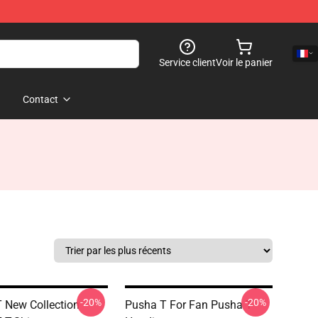
Service client
Voir le panier
Contact
-20%
-20%
 New Collection
Pusha T For Fan Pusha T