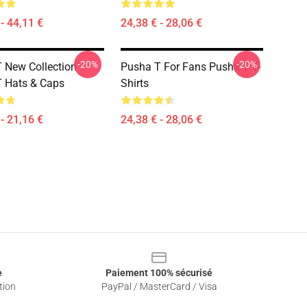
- 44,11 €
24,38 € - 28,06 €
-20%
-20%
 New Collection
Pusha T For Fans Pusha T T-
 Hats & Caps
Shirts
- 21,16 €
24,38 € - 28,06 €
e
Paiement 100% sécurisé
tion
PayPal / MasterCard / Visa