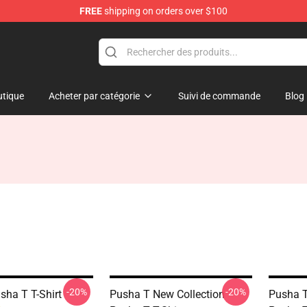
FREE
shipping on orders over $100
tique
Acheter par catégorie
Suivi de commande
Blog
-20%
-20%
usha T T-Shirt
Pusha T New Collection
Pusha T