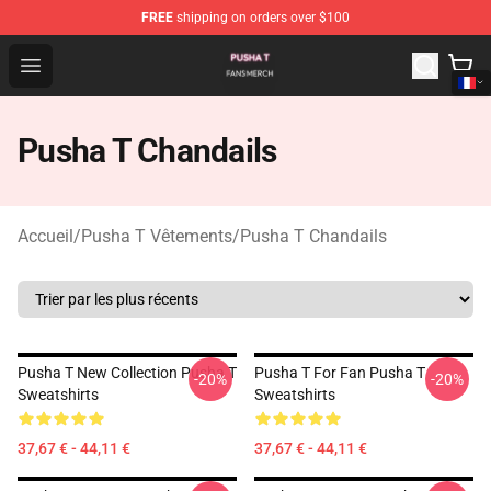
FREE
shipping on orders over $100
Pusha T Shop - Official Pusha T Merchandise Store
Open menu
Pusha T Chandails
Accueil
/
Pusha T Vêtements
/
Pusha T Chandails
Pusha T New Collection Pusha T
Pusha T For Fan Pusha T
-20%
-20%
Sweatshirts
Sweatshirts
37,67 € - 44,11 €
37,67 € - 44,11 €