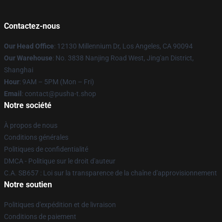
Contactez-nous
Our Head Office
: 12130 Millennium Dr, Los Angeles, CA 90094
Our Warehouse
: No. 3838 Nanjing Road West, Jing'an District,
Shanghai
Hour
: 9AM – 5PM (Mon – Fri)
Email
: contact@pusha-t.shop
Notre société
À propos de nous
Conditions générales
Politiques de confidentialité
DMCA - Politique sur le droit d'auteur
C.A. SB657 : Loi sur la transparence de la chaîne d'approvisionnement
Notre soutien
Politiques d'expédition et de livraison
Conditions de paiement