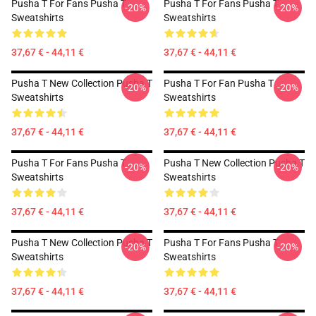
Pusha T For Fans Pusha T
Pusha T For Fans Pusha T
-20%
-20%
Sweatshirts
Sweatshirts
37,67 € - 44,11 €
37,67 € - 44,11 €
Pusha T New Collection Pusha T
Pusha T For Fan Pusha T
-20%
-20%
Sweatshirts
Sweatshirts
37,67 € - 44,11 €
37,67 € - 44,11 €
Pusha T For Fans Pusha T
Pusha T New Collection Pusha T
-20%
-20%
Sweatshirts
Sweatshirts
37,67 € - 44,11 €
37,67 € - 44,11 €
Pusha T New Collection Pusha T
Pusha T For Fans Pusha T
-20%
-20%
Sweatshirts
Sweatshirts
37,67 € - 44,11 €
37,67 € - 44,11 €