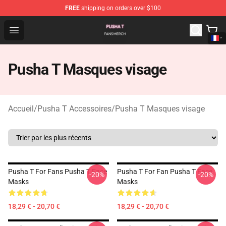
FREE
shipping on orders over $100
Pusha T Shop - Official Pusha T Merchandise Store
Open menu
Pusha T Masques visage
Accueil
/
Pusha T Accessoires
/
Pusha T Masques visage
Pusha T For Fans Pusha T Face
Pusha T For Fan Pusha T Face
-20%
-20%
Masks
Masks
18,29 € - 20,70 €
18,29 € - 20,70 €