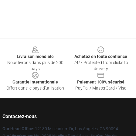
Footer
Livraison mondiale
Achetez en toute confiance
Nous livrons dans plus de 200
24/7 Protected from clicks to
pays
delivery
Garantie internationale
Paiement 100% sécurisé
Offert dans le pays d'utilisation
PayPal / MasterCard / Visa
Contactez-nous
Our Head Office
: 12130 Millennium Dr, Los Angeles, CA 90094