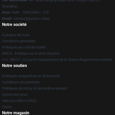
Our Warehouse
: No. 3838 Nanjing Road West, Jing'an District,
Shanghai
Hour
: 9AM – 5PM (Mon – Fri)
Email
: contact@pusha-t.shop
Notre société
À propos de nous
Conditions générales
Politiques de confidentialité
DMCA - Politique sur le droit d'auteur
C.A. SB657 : Loi sur la transparence de la chaîne d'approvisionnement
Notre soutien
Politiques d'expédition et de livraison
Conditions de paiement
Politiques de retour et de remboursement
Contactez-nous
Aide aux clients (FAQ)
Vente
Notre magasin