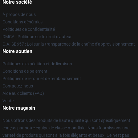
Notre société
À propos de nous
Conditions générales
Politiques de confidentialité
DMCA - Politique sur le droit d'auteur
C.A. SB657 : Loi sur la transparence de la chaîne d'approvisionnement
Notre soutien
Politiques d'expédition et de livraison
Conditions de paiement
Politiques de retour et de remboursement
Contactez-nous
Aide aux clients (FAQ)
Vente
Notre magasin
Nous offrons des produits de haute qualité qui sont spécifiquement
conçus par notre équipe de classe mondiale. Nous fournissons une
variété de produits qui sont à la fois élégants et beaux. Ce n'est pas