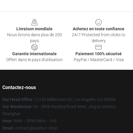
Footer
Livraison mondiale
Achetez en toute confiance
Nous livrons dans plus de 200
24/7 Protected from clicks to
pays
delivery
Garantie internationale
Paiement 100% sécurisé
Offert dans le pays d'utilisation
PayPal / MasterCard / Visa
Contactez-nous
Our Head Office
: 12130 Millennium Dr, Los Angeles, CA 90094
Our Warehouse
: No. 3838 Nanjing Road West, Jing'an District,
Shanghai
Hour
: 9AM – 5PM (Mon – Fri)
Email
: contact@pusha-t.shop