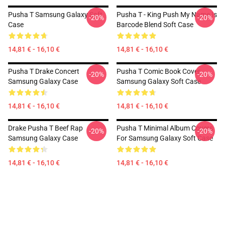
Pusha T Samsung Galaxy Soft
Pusha T - King Push My Name Is
-20%
-20%
Case
Barcode Blend Soft Case
14,81 € - 16,10 €
14,81 € - 16,10 €
Pusha T Drake Concert
Pusha T Comic Book Cover
-20%
-20%
Samsung Galaxy Case
Samsung Galaxy Soft Case
14,81 € - 16,10 €
14,81 € - 16,10 €
Drake Pusha T Beef Rap
Pusha T Minimal Album Covers
-20%
-20%
Samsung Galaxy Case
For Samsung Galaxy Soft Case
14,81 € - 16,10 €
14,81 € - 16,10 €