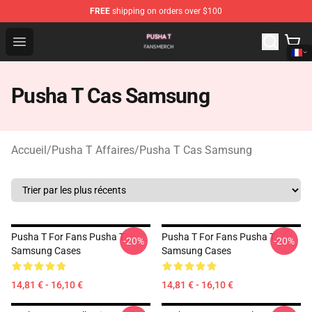
FREE
shipping on orders over $100
Pusha T Shop - Official Pusha T Merchandise Store
Open menu
Pusha T Cas Samsung
Accueil
/
Pusha T Affaires
/
Pusha T Cas Samsung
Pusha T For Fans Pusha T
Pusha T For Fans Pusha T
-20%
-20%
Samsung Cases
Samsung Cases
14,81 € - 16,10 €
14,81 € - 16,10 €